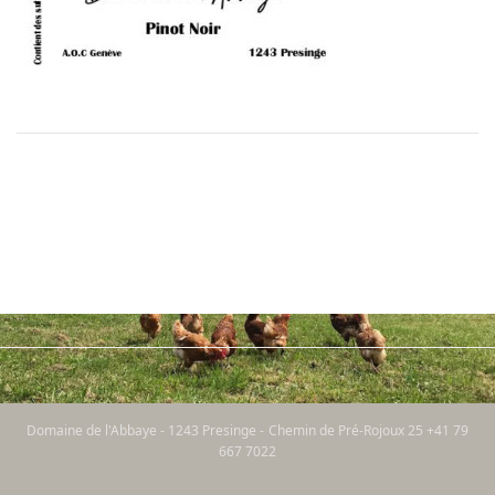
Domaine de l'Abbaye - 1243 Presinge - Chemin de Pré-Rojoux 25 +41 79
667 7022