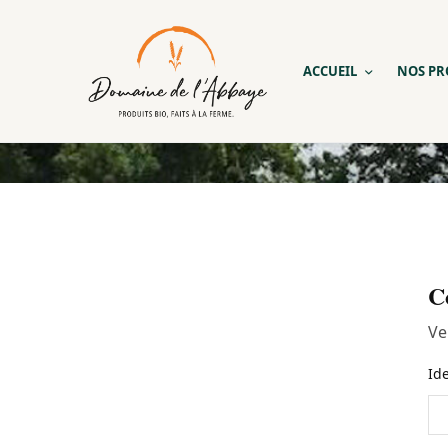
ACCUEIL
NOS PR
C
Ve
Id