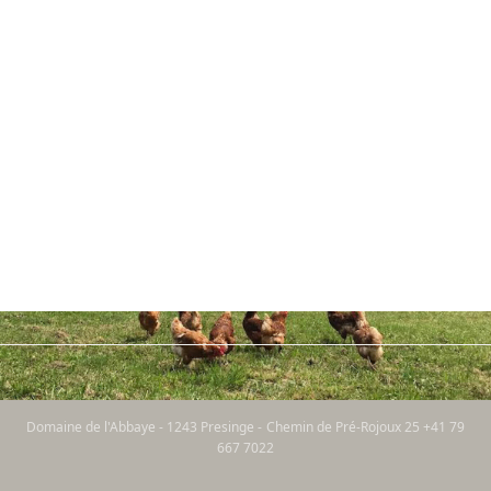
Domaine de l'Abbaye - 1243 Presinge - Chemin de Pré-Rojoux 25 +41 79
667 7022