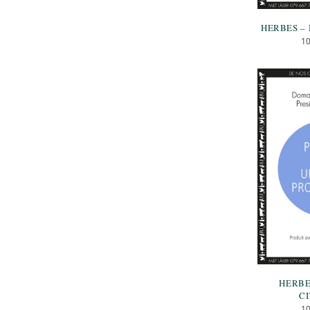
HERBES –
1
HERBE
C
1