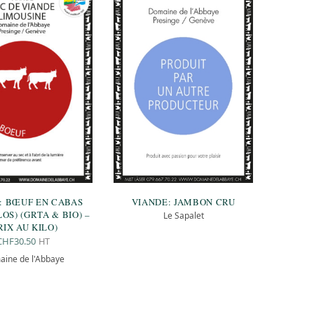
: BŒUF EN CABAS
VIANDE: JAMBON CRU
LOS) (GRTA & BIO) –
Le Sapalet
RIX AU KILO)
HT
CHF
30.50
ine de l'Abbaye