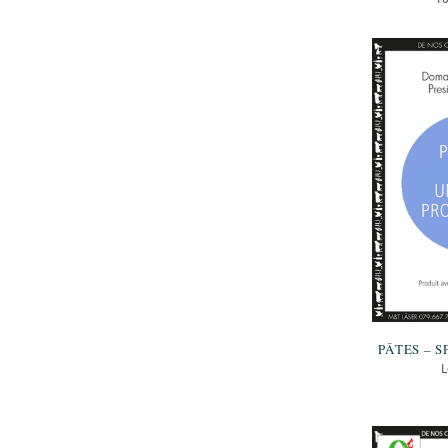
PÂTES – S
L