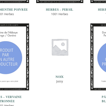
 MENTHE POIVRÉE
HERBES – PERSIL
HERB
001 Herbes
1001 Herbes
NOIX
Jussy
S – VERVAINE
PÂ
ITRONNÉE
BL
001 Herbes