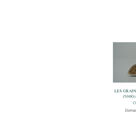
LES GRAIN
(500G)
C
Domai