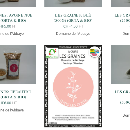
NES: AVOINE NUE
LES GRAINES: BLÉ
LES GR
 (GRTA & BIO)
(500G) (GRTA & BIO)
(250
HT
HT
HF
5.00
CHF
4.50
ne de l'Abbaye
Domaine de l'Abbaye
Doma
INES: EPEAUTRE
LES GR
 (GRTA & BIO)
(500
HT
HF
6.00
ne de l'Abbaye
Doma