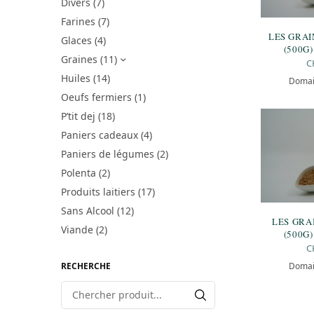
Divers
(7)
Farines
(7)
LES GRAI
Glaces
(4)
(500G)
Graines
(11)
C
Huiles
(14)
Domai
Oeufs fermiers
(1)
P’tit dej
(18)
Paniers cadeaux
(4)
Paniers de légumes
(2)
Polenta
(2)
Produits laitiers
(17)
Sans Alcool
(12)
LES GRA
Viande
(2)
(500G)
C
Domai
RECHERCHE