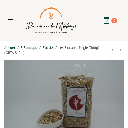
0
Accueil
/
E-Boutique
/
P’tit dej
/
Les Flocons: Seigle (500g)
(GRTA & Bio)