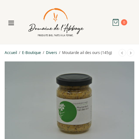
0
Accueil
/
E-Boutique
/
Divers
/
Moutarde ail des ours (145g)