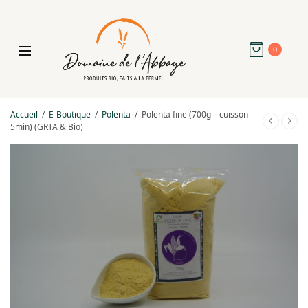
0
Accueil
/
E-Boutique
/
Polenta
/
Polenta fine (700g – cuisson
5min) (GRTA & Bio)