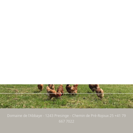
Domaine de l'Abbaye - 1243 Presinge - Chemin de Pré-Rojoux 25 +41 79
667 7022