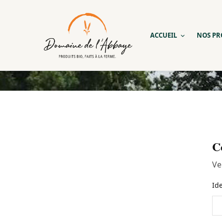
ACCUEIL
NOS PR
C
Ve
Id