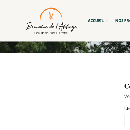
ACCUEIL
NOS PR
C
Ve
Id