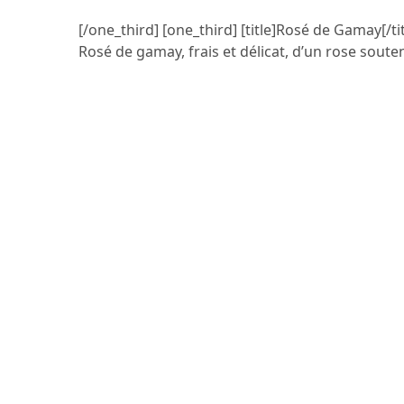
[/one_third] [one_third] [title]Rosé de Gamay[/tit
Rosé de gamay, frais et délicat, d’un rose souten