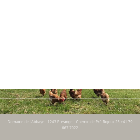
Domaine de l'Abbaye - 1243 Presinge - Chemin de Pré-Rojoux 25 +41 79
667 7022