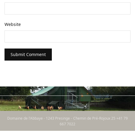
Website
Domaine de l'Abbaye - 1243 Presinge - Chemin de Pré-Rojoux 25 +41 79
667 7022