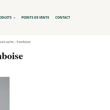
ODUITS
POINTS DE VENTE
CONTACT
ourt vache – framboise
mboise